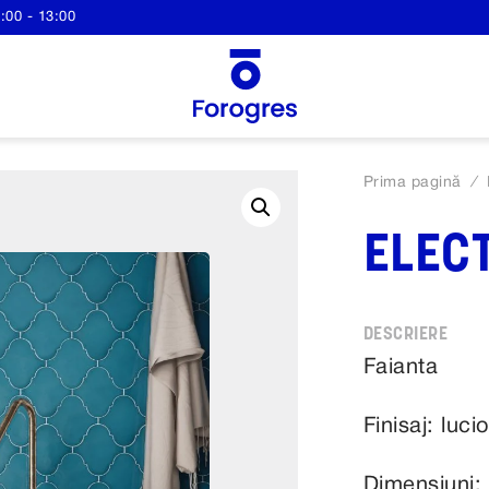
:00 - 13:00
Prima pagină
/
ELEC
Faianta
Finisaj: luci
Dimensiuni: