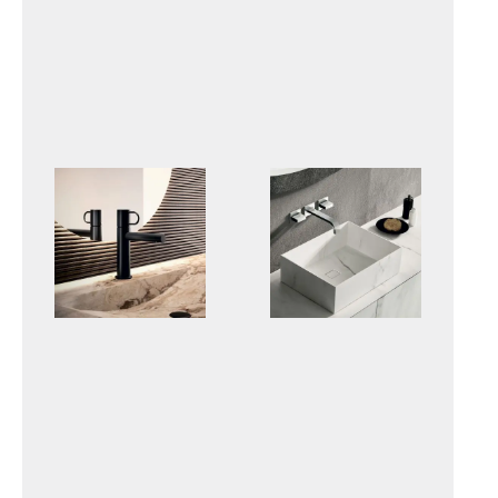
ELLE- EFFE
JO
JOKER
LEVEL