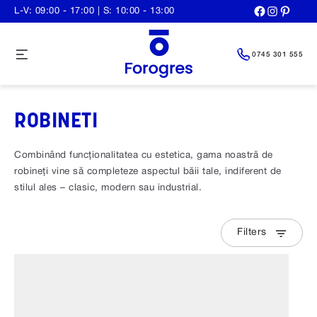
Skip
L-V: 09:00 - 17:00 | S: 10:00 - 13:00
to
content
Menu
0745 301 555
ROBINETI
Combinând funcționalitatea cu estetica, gama noastră de
robineți vine să completeze aspectul băii tale, indiferent de
stilul ales – clasic, modern sau industrial.
Filters