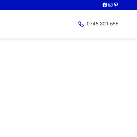
0745 301 555
ROBINETI
 EFFE
oar / bideu / cada /dus / bucatarie
nibile: crom lucios, negru mat