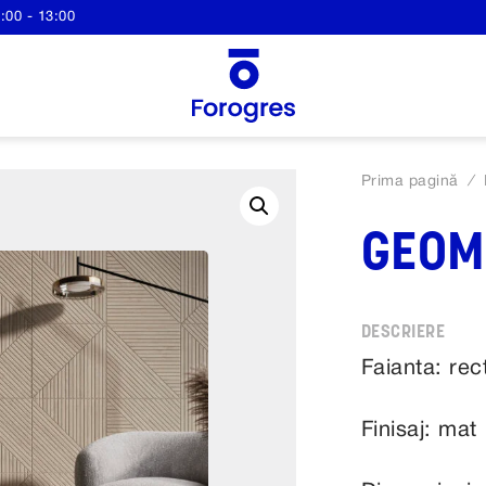
:00 - 13:00
Prima pagină
/
GEOM
Faianta: rect
Finisaj: mat