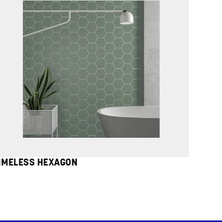
TIMELESS HEXAGON
DIA