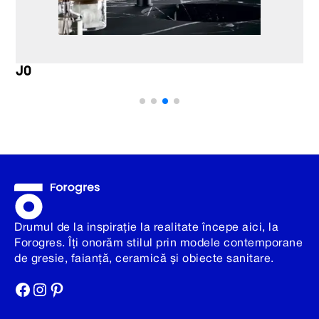
JO
Drumul de la inspirație la realitate începe aici, la
Forogres. Îți onorăm stilul prin modele contemporane
de gresie, faianță, ceramică și obiecte sanitare.
Facebook
Instagram
Pinterest