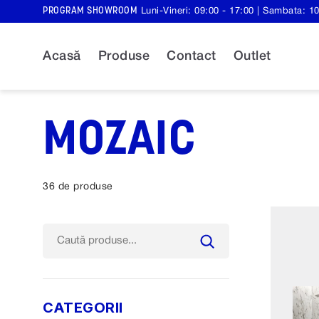
Skip
PROGRAM SHOWROOM
Luni-Vineri: 09:00 - 17:00 | Sambata: 10
to
content
Acasă
Produse
Contact
Outlet
MOZAIC
36 de produse
Caută
CATEGORII