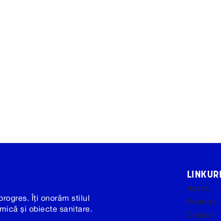
LINKURI
Acasă
orogres. Îți onorăm stilul
Produse
mică și obiecte sanitare.
Contact