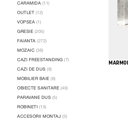
11
CARAMIDA
11
produse
12
OUTLET
12
produse
1
VOPSEA
1
produs
205
GRESIE
205
produse
272
FAIANTA
272
de
36
MOZAIC
36
produse
de
7
CAZI FREESTANDING
7
MARMO
produse
produse
8
CAZI DE DUS
8
produse
6
MOBILIER BAIE
6
produse
40
OBIECTE SANITARE
40
de
5
PARAVANE DUS
5
produse
produse
15
ROBINETI
15
produse
3
ACCESORII MONTAJ
3
produse