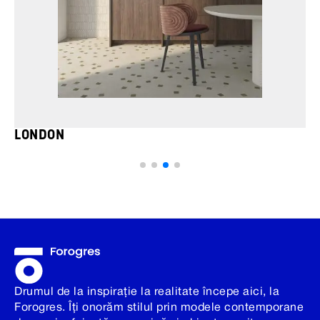
LONDON
Drumul de la inspirație la realitate începe aici, la
Forogres. Îți onorăm stilul prin modele contemporane