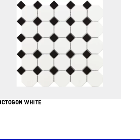
OCTOGON WHITE
FLAU